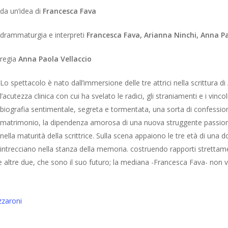
da un’idea di
Francesca Fava
drammaturgia e interpreti
Francesca Fava, Arianna Ninchi, Anna Pa
regia
Anna Paola Vellaccio
Lo spettacolo è nato dall’immersione delle tre attrici nella scrittura 
l’acutezza clinica con cui ha svelato le radici, gli straniamenti e i vin
biografia sentimentale, segreta e tormentata, una sorta di confessi
matrimonio, la dipendenza amorosa di una nuova struggente passione
nella maturità della scrittrice. Sulla scena appaiono le tre età di una 
intrecciano nella stanza della memoria. costruendo rapporti strettament
e altre due, che sono il suo futuro; la mediana -Francesca Fava- non v
azzaroni