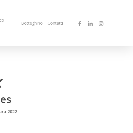
co
facebook
linkedin
instagram
Botteghino
Contatti
x
mes
ura 2022