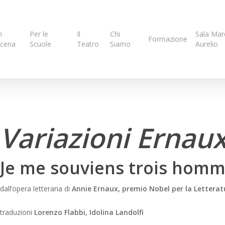
n
Per le
Il
Chi
Sala Mar
Formazione
cena
Scuole
Teatro
Siamo
Aurelio
Variazioni Ernau
Je me souviens trois hom
dall’opera letteraria di
Annie Ernaux, premio Nobel per la Letterat
traduzioni
Lorenzo Flabbi, Idolina Landolfi