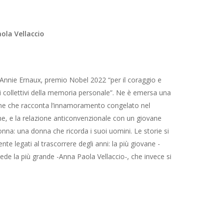
ola Vellaccio
di Annie Ernaux, premio Nobel 2022 “per il coraggio e
coli collettivi della memoria personale”. Ne è emersa una
one che racconta l’innamoramento congelato nel
, e la relazione anticonvenzionale con un giovane
donna: una donna che ricorda i suoi uomini. Le storie si
e legati al trascorrere degli anni: la più giovane -
ede la più grande -Anna Paola Vellaccio-, che invece si