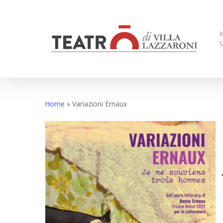
Skip
to
main
I
S
content
Home
»
Variazioni Ernaux