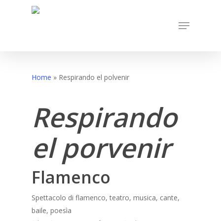
Skip
to
Menu
main
content
Home
»
Respirando el polvenir
Respirando
el porvenir
Flamenco
Spettacolo di flamenco, teatro, musica, cante,
baile, poesìa