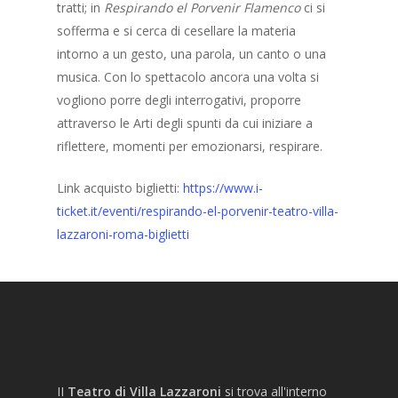
tratti; in
Respirando el Porvenir Flamenco
ci si
sofferma e si cerca di cesellare la materia
intorno a un gesto, una parola, un canto o una
musica. Con lo spettacolo ancora una volta si
vogliono porre degli interrogativi, proporre
attraverso le Arti degli spunti da cui iniziare a
riflettere, momenti per emozionarsi, respirare.
Link acquisto biglietti:
https://www.i-
ticket.it/eventi/respirando-el-porvenir-teatro-villa-
lazzaroni-roma-biglietti
II
Teatro di Villa Lazzaroni
si trova all'interno