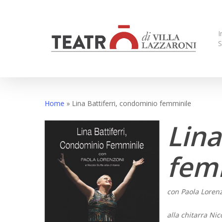
Skip
to
main
I
S
content
Home
»
Lina Battiferri, condominio femminile
Lina
fem
con
Paola Loren
alla chitarra Nic