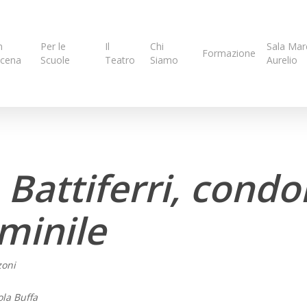
n
Per le
Il
Chi
Sala Mar
Formazione
cena
Scuole
Teatro
Siamo
Aurelio
 Battiferri, cond
minile
zoni
ola Buffa