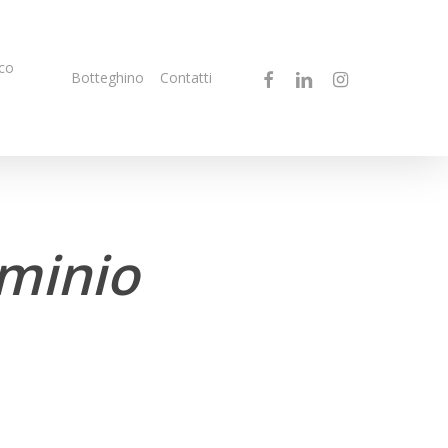
co
facebook
linkedin
instagram
Botteghino
Contatti
ominio