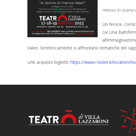
messa in scena 
Un feroce, comici
cui Lina Battifer
all’immaginazione
Valeri. Grottescamente si affrontano tematiche del rap
Link acquisto biglietti:
https://www.i-ticket.it/location/te