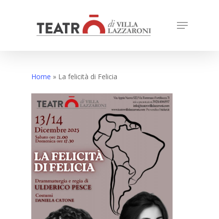
Skip
to
Menu
Close
main
Menu
content
Home
»
La felicità di Felicia