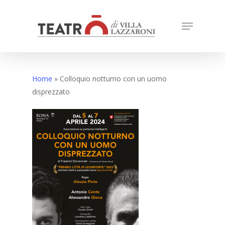
Skip
to
Menu
Close
main
Menu
content
Home
»
Colloquio notturno con un uomo
disprezzato