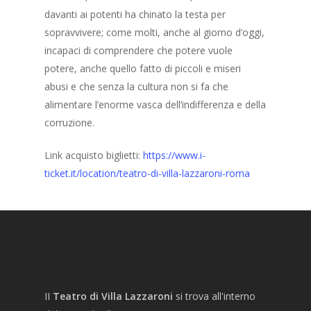
davanti ai potenti ha chinato la testa per
sopravvivere; come molti, anche al giorno d’oggi,
incapaci di comprendere che potere vuole
potere, anche quello fatto di piccoli e miseri
abusi e che senza la cultura non si fa che
alimentare l’enorme vasca dell’indifferenza e della
corruzione.
Link acquisto biglietti:
https://www.i-
ticket.it/location/teatro-di-villa-lazzaroni-roma
II
Teatro di Villa Lazzaroni
si trova all'interno